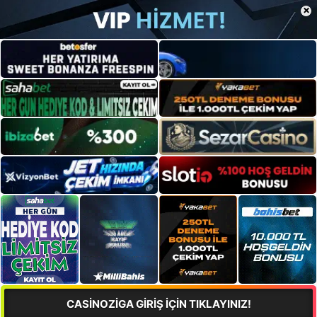
×
CASİNOZİGA GİRİŞ İÇİN TIKLAYINIZ!