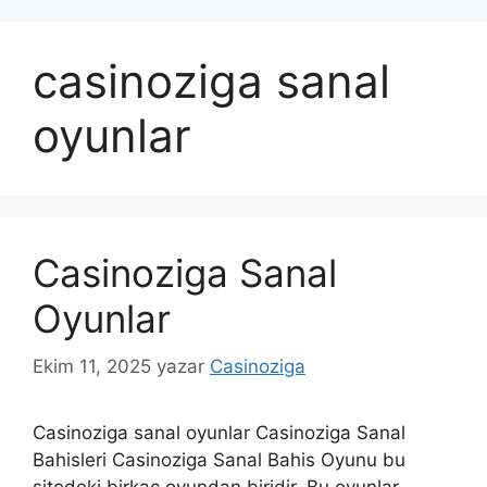
casinoziga sanal
oyunlar
Casinoziga Sanal
Oyunlar
Ekim 11, 2025
yazar
Casinoziga
Casinoziga sanal oyunlar Casinoziga Sanal
Bahisleri Casinoziga Sanal Bahis Oyunu bu