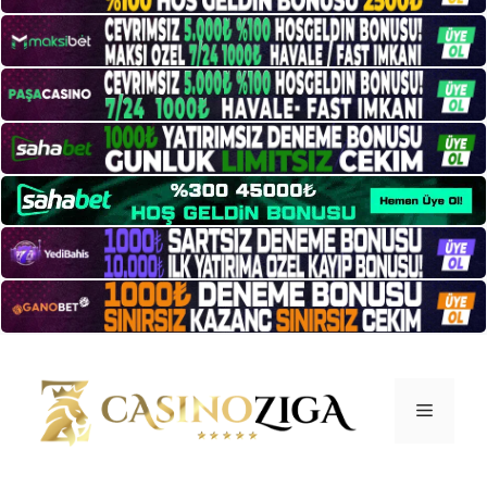
İçeriğe
atla
Menü