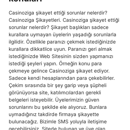
Casinoziga şikayet ettiği sorunlar nelerdir?
Casinoziga Şikayetleri. Casinoziga şikayet ettiği
sorunlar nelerdir? Şikayet başlıkları sadece
kurallara uymayan üyelerin yaşadığı sorunlarla
ilgilidir. Özellikle paranızı çekmek istediğinizde
kurallara dikkatlice uyun. Paranızı geri almak
istediğinizde Web Sitesinin sizden yapmanızı
istediği şeyleri yapın. Örneğin konu para
çekmeye gelince Casinoziga şikayet ediyor.
Sadece kendi hesaplarından para çekebilirler.
Çekim sırasında bir şey garip veya şüpheli
görünüyorsa site, katılımcılardan gerekli
belgeleri isteyebilir. Üyelerimizin güven
sorunlarını bu şekilde ele alıyoruz. Bunlara
uymadığınız takdirde firmaya şikayette
bulunacağız. Bizimle SMS yoluyla iletişime
geçebilirsiniz. Sitede bulunan ve üye olan