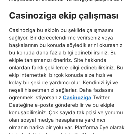
Casinoziga ekip çalışması
Casinoziga bu ekibin bu şekilde çalışmasını
sağlıyor. Bir derecelendirme verirseniz veya
başkalarının bu konuda söylediklerini okursanız
bu konuda daha fazla bilgi edinebilirsiniz. Bu
ekiple tanışmanızı öneririz. Site hakkında
onlardan farklı şekillerde bilgi edinebilirsiniz. Bu
ekip internetteki birçok konuda size hızlı ve
kolay bir şekilde yardımcı olur. Kendinizi iyi ve
neşeli hissetmenizi sağlarlar. Daha fazlasını
öğrenmek istiyorsanız
Casinoziga
Twitter
Desteğine e-posta gönderebilir ve bu ekiple
konuşabilirsiniz. Çok sayıda takipçisi ve yorumu
olan sosyal medya hesaplarına yardımcı
olmanın harika bir yolu var. Platforma üye olarak