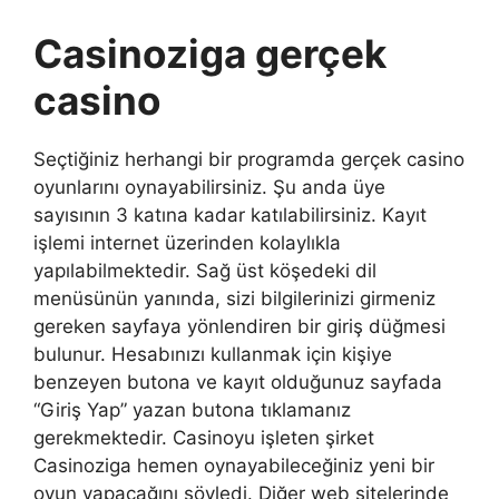
Casinoziga gerçek
casino
Seçtiğiniz herhangi bir programda gerçek casino
oyunlarını oynayabilirsiniz. Şu anda üye
sayısının 3 katına kadar katılabilirsiniz. Kayıt
işlemi internet üzerinden kolaylıkla
yapılabilmektedir. Sağ üst köşedeki dil
menüsünün yanında, sizi bilgilerinizi girmeniz
gereken sayfaya yönlendiren bir giriş düğmesi
bulunur. Hesabınızı kullanmak için kişiye
benzeyen butona ve kayıt olduğunuz sayfada
“Giriş Yap” yazan butona tıklamanız
gerekmektedir. Casinoyu işleten şirket
Casinoziga hemen oynayabileceğiniz yeni bir
oyun yapacağını söyledi. Diğer web sitelerinde