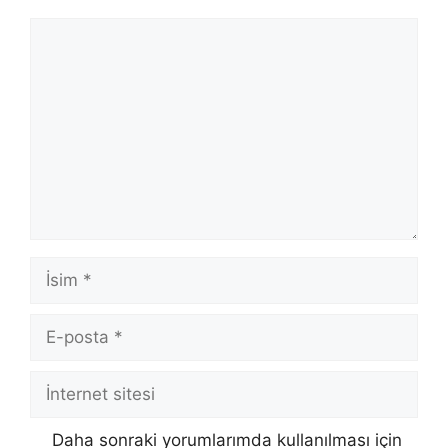
Yorum
İsim
E-
posta
İnternet
sitesi
Daha sonraki yorumlarımda kullanılması için