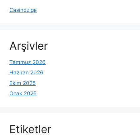
Casinoziga
Arşivler
Temmuz 2026
Haziran 2026
Ekim 2025
Ocak 2025
Etiketler