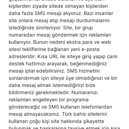
kişilerden ziyade sitede olmayan kişilerden
daha fazla SMS mesajı alıyoruz. Bazı insanlar
site onlara mesaj atıp mesajı durdurmalarını
istediğinde sinirleniyor. Site, bir grup
numaradan mesaj göndermek için reklamları
kullanıyor. Bunun nedeni ekstra para ve web
sitesi tekliflerine bağlanan yeni e-posta
adresleridir. Kısa URL ile siteye giriş yapıp canlı
destek hattımızı arayarak, beğenmediğiniz
mesajı iptal edebilirsiniz. SMS hizmetini
sonlandırmak için siteye üye olmadığınızı ve bir
daha mesaj almak istemediğinizi bize
bildirmeniz gerekmektedir. Numaranızı
reklamları engelleyen bir programa
göndereceğiz ve SMS kullanan telefonlardan
mesaj almayacaksınız. Türk bahis sitelerini
kullanan çoğu kişi site hakkında şikayette
bulunmak ve başkalarına tavsiye etmek için kısa