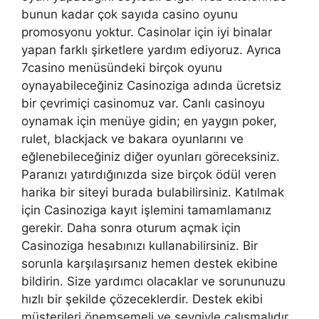
bunun kadar çok sayıda casino oyunu
promosyonu yoktur. Casinolar için iyi binalar
yapan farklı şirketlere yardım ediyoruz. Ayrıca
7casino menüsündeki birçok oyunu
oynayabileceğiniz Casinoziga adında ücretsiz
bir çevrimiçi casinomuz var. Canlı casinoyu
oynamak için menüye gidin; en yaygın poker,
rulet, blackjack ve bakara oyunlarını ve
eğlenebileceğiniz diğer oyunları göreceksiniz.
Paranızı yatırdığınızda size birçok ödül veren
harika bir siteyi burada bulabilirsiniz. Katılmak
için Casinoziga kayıt işlemini tamamlamanız
gerekir. Daha sonra oturum açmak için
Casinoziga hesabınızı kullanabilirsiniz. Bir
sorunla karşılaşırsanız hemen destek ekibine
bildirin. Size yardımcı olacaklar ve sorununuzu
hızlı bir şekilde çözeceklerdir. Destek ekibi
müşterileri önemsemeli ve sevgiyle çalışmalıdır.