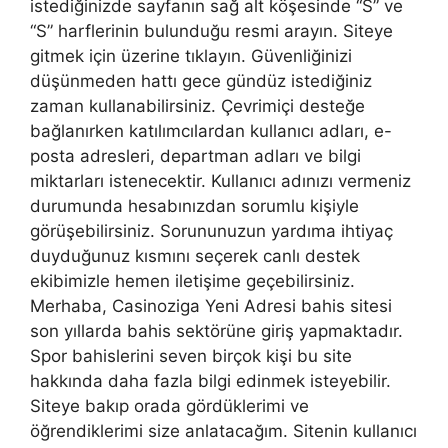
istediğinizde sayfanın sağ alt köşesinde “S” ve
“S” harflerinin bulunduğu resmi arayın. Siteye
gitmek için üzerine tıklayın. Güvenliğinizi
düşünmeden hattı gece gündüz istediğiniz
zaman kullanabilirsiniz. Çevrimiçi desteğe
bağlanırken katılımcılardan kullanıcı adları, e-
posta adresleri, departman adları ve bilgi
miktarları istenecektir. Kullanıcı adınızı vermeniz
durumunda hesabınızdan sorumlu kişiyle
görüşebilirsiniz. Sorununuzun yardıma ihtiyaç
duyduğunuz kısmını seçerek canlı destek
ekibimizle hemen iletişime geçebilirsiniz.
Merhaba, Casinoziga Yeni Adresi bahis sitesi
son yıllarda bahis sektörüne giriş yapmaktadır.
Spor bahislerini seven birçok kişi bu site
hakkında daha fazla bilgi edinmek isteyebilir.
Siteye bakıp orada gördüklerimi ve
öğrendiklerimi size anlatacağım. Sitenin kullanıcı