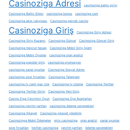
Casinoziga Adresi
casinoziga bahis girişi
Casinoziga Bahis Sitesi
casinoziga bonus
casinoziga com
Casinoziga ekip çalışması
Casinoziga gerçek casino
Casinoziga Giriş
Casinoziga Giriş Adresi
Casinoziga Giriş Kazancı
Casinoziga Güncel
Casinoziga Güncel Giriş
Casinoziga mevcut hesap
Casinoziga Mobil Giriş İşlem
Casinoziga Mobil Oyunlar
casinoziga oran analizi
Casinoziga popüler giriş
casinoziga promosyon
casinoziga sanal oyunlar
Casinoziga Sosyal Adres
casinoziga spor fırsatları
Casinoziga Telegram
casinoziga tv canli maç izle
Casinoziga tv izleme
Casinoziga Twitter
Casinoziga Twitter Girişi
Casinoziga Yeni Giriş
Casino Ziga Çevrimiçi Oyun
Casinoziga Üye Avantajları
casinoziga çevrim şartları
casinoziga ödeme seçenekleri
Casinoziga Şikayet
Casinoziga şikayet yönetimi
Casinozinga Mobil Ödemeler
giris casinoziga
oran analizi
sanal oyunlar
spor fırsatları
twitter casinoziga
çevrim şartları
ödeme seçenekleri