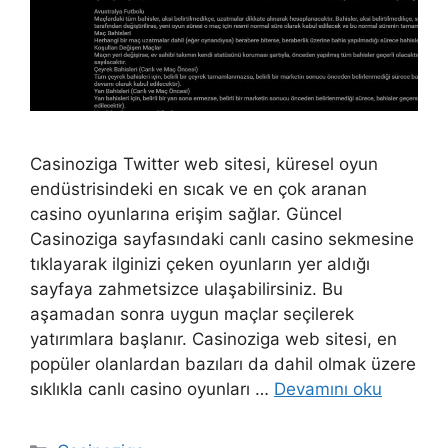
Casinoziga Twitter web sitesi, küresel oyun
endüstrisindeki en sıcak ve en çok aranan
casino oyunlarına erişim sağlar. Güncel
Casinoziga sayfasındaki canlı casino sekmesine
tıklayarak ilginizi çeken oyunların yer aldığı
sayfaya zahmetsizce ulaşabilirsiniz. Bu
aşamadan sonra uygun maçlar seçilerek
yatırımlara başlanır. Casinoziga web sitesi, en
popüler olanlardan bazıları da dahil olmak üzere
sıklıkla canlı casino oyunları …
Devamını oku
Kategoriler