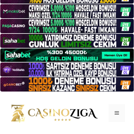
İçeriğe
atla
Menü