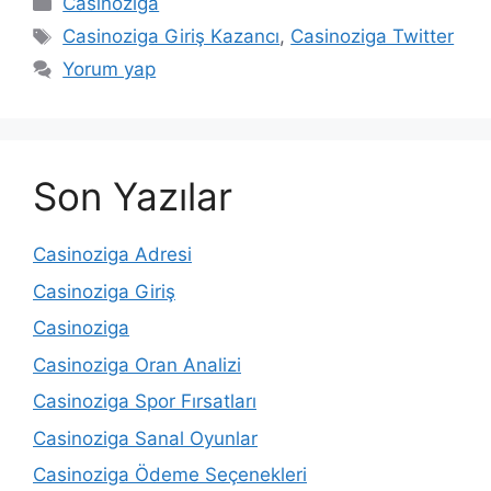
Casinoziga
Etiketler
Casinoziga Giriş Kazancı
,
Casinoziga Twitter
Yorum yap
Son Yazılar
Casinoziga Adresi
Casinoziga Giriş
Casinoziga
Casinoziga Oran Analizi
Casinoziga Spor Fırsatları
Casinoziga Sanal Oyunlar
Casinoziga Ödeme Seçenekleri